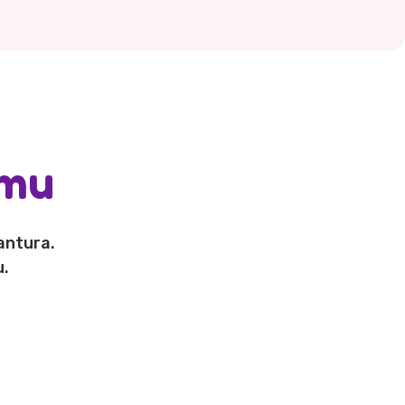
emu
antura.
u.