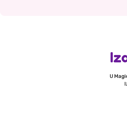
Iz
U Magi
I