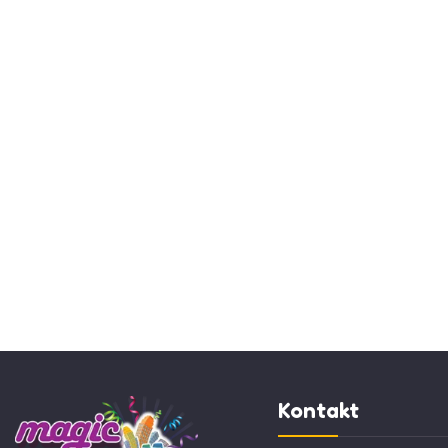
Magic City je idealno mesto za super
zabavu i nezaboravnu proslavu
rođendana vaših malih tinejdžera. I ovog
leta doskočili smo vrućinama i ponudili
Vam posebnu…
Kontakt