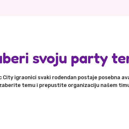
aberi svoju party t
c City igraonici svaki rođendan postaje posebna av
zaberite temu i prepustite organizaciju našem tim