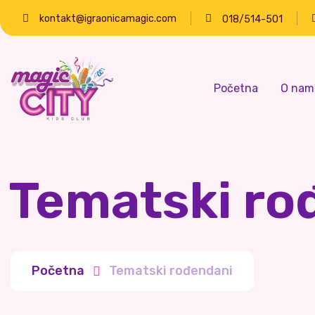
kontakt@igraonicamagic.com
018/514-501
Početna
O nam
Tematski ro
Početna
Tematski rođendani