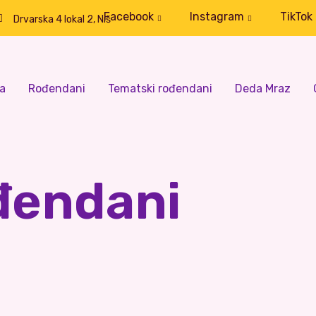
Facebook
Instagram
TikTok
Drvarska 4 lokal 2, Niš
a
Rođendani
Tematski rođendani
Deda Mraz
đendani