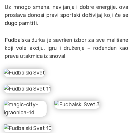
Uz mnogo smeha, navijanja i dobre energije, ova
proslava donosi pravi sportski doživljaj koji će se
dugo pamtiti.
Fudbalska žurka je savršen izbor za sve mališane
koji vole akciju, igru i druženje – rođendan kao
prava utakmica iz snova!