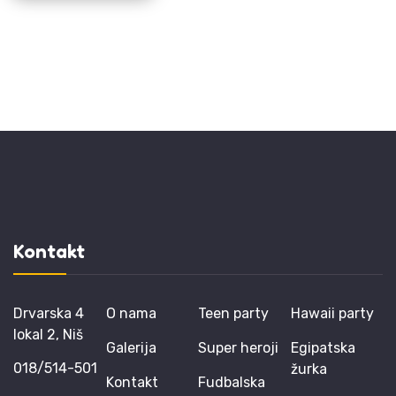
Kontakt
Drvarska 4
O nama
Teen party
Hawaii party
lokal 2, Niš
Galerija
Super heroji
Egipatska
018/514-501
žurka
Kontakt
Fudbalska