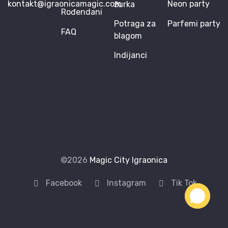
kontakt@igraonicamagic.com
Neon party
žurka
Rođendani
Potraga za
Parfemi party
FAQ
blagom
Indijanci
©2026
Magic City Igraonica
Facebook
Instagram
Tik Tok