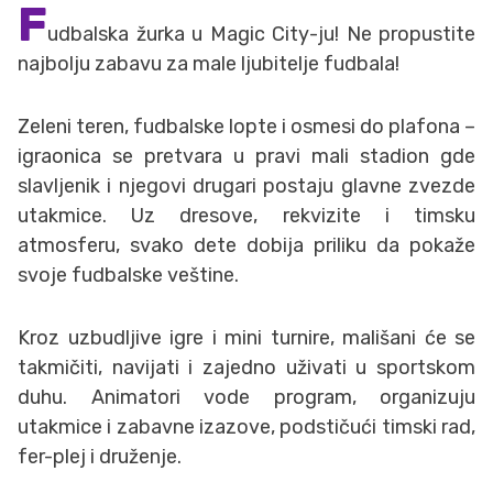
F
udbalska žurka u Magic City-ju! Ne propustite
najbolju zabavu za male ljubitelje fudbala!
Zeleni teren, fudbalske lopte i osmesi do plafona –
igraonica se pretvara u pravi mali stadion gde
slavljenik i njegovi drugari postaju glavne zvezde
utakmice. Uz dresove, rekvizite i timsku
atmosferu, svako dete dobija priliku da pokaže
svoje fudbalske veštine.
Kroz uzbudljive igre i mini turnire, mališani će se
takmičiti, navijati i zajedno uživati u sportskom
duhu. Animatori vode program, organizuju
utakmice i zabavne izazove, podstičući timski rad,
fer-plej i druženje.