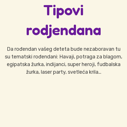
Tipovi
rodjendana
Da rođendan vašeg deteta bude nezaboravan tu
su tematski rođendani: Havaji, potraga za blagom,
egipatska žurka, indijanci, super heroji, fudbalska
žurka, laser party, svetleća krila…