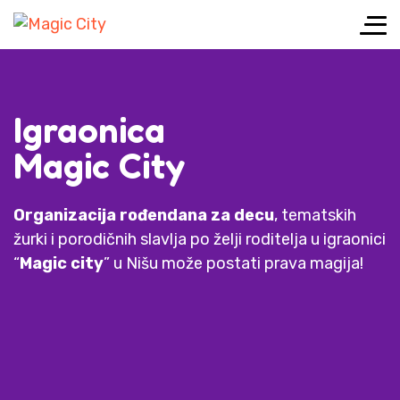
Igraonica
Magic City
Organizacija rođendana za decu
, tematskih
žurki i porodičnih slavlja po želji roditelja u igraonici
“
Magic city
” u Nišu može postati prava magija!