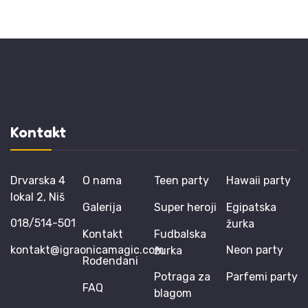
Kontakt
Drvarska 4
O nama
Teen party
Hawaii party
lokal 2, Niš
Galerija
Super heroji
Egipatska
018/514-501
žurka
Kontakt
Fudbalska
kontakt@igraonicamagic.com
Neon party
žurka
Rođendani
Potraga za
Parfemi party
FAQ
blagom