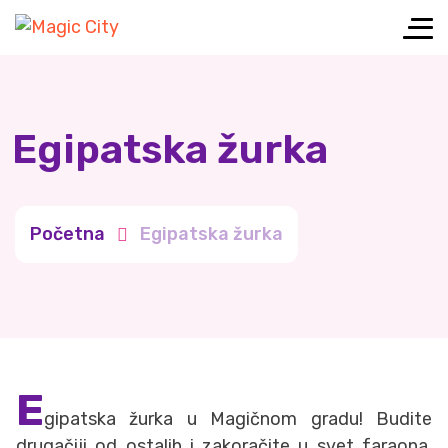
Egipatska žurka
Početna
Egipatska žurka
E
gipatska žurka u Magičnom gradu! Budite
drugačiji od ostalih i zakoračite u svet faraona,