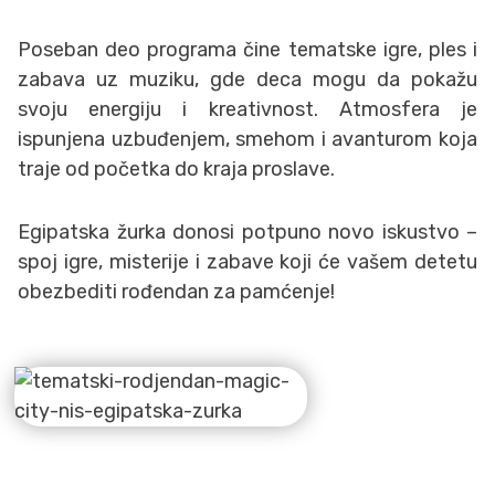
Poseban deo programa čine tematske igre, ples i
zabava uz muziku, gde deca mogu da pokažu
svoju energiju i kreativnost. Atmosfera je
ispunjena uzbuđenjem, smehom i avanturom koja
traje od početka do kraja proslave.
Egipatska žurka donosi potpuno novo iskustvo –
spoj igre, misterije i zabave koji će vašem detetu
obezbediti rođendan za pamćenje!