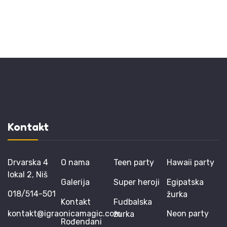
Kontakt
Drvarska 4
O nama
Teen party
Hawaii party
lokal 2, Niš
Galerija
Super heroji
Egipatska
018/514-501
žurka
Kontakt
Fudbalska
kontakt@igraonicamagic.com
Neon party
žurka
Rođendani