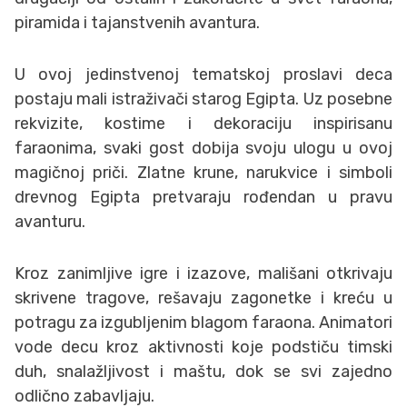
piramida i tajanstvenih avantura.
U ovoj jedinstvenoj tematskoj proslavi deca
postaju mali istraživači starog Egipta. Uz posebne
rekvizite, kostime i dekoraciju inspirisanu
faraonima, svaki gost dobija svoju ulogu u ovoj
magičnoj priči. Zlatne krune, narukvice i simboli
drevnog Egipta pretvaraju rođendan u pravu
avanturu.
Kroz zanimljive igre i izazove, mališani otkrivaju
skrivene tragove, rešavaju zagonetke i kreću u
potragu za izgubljenim blagom faraona. Animatori
vode decu kroz aktivnosti koje podstiču timski
duh, snalažljivost i maštu, dok se svi zajedno
odlično zabavljaju.