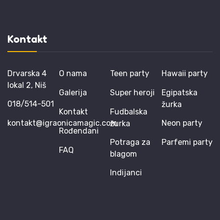
Kontakt
Drvarska 4
O nama
Teen party
Hawaii party
lokal 2, Niš
Galerija
Super heroji
Egipatska
018/514-501
žurka
Kontakt
Fudbalska
kontakt@igraonicamagic.com
Neon party
žurka
Rođendani
Potraga za
Parfemi party
FAQ
blagom
Indijanci