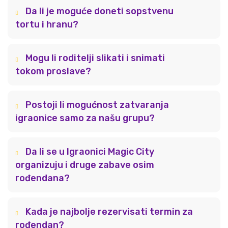
Da li je moguće doneti sopstvenu
tortu i hranu?
Mogu li roditelji slikati i snimati
tokom proslave?
Postoji li mogućnost zatvaranja
igraonice samo za našu grupu?
Da li se u Igraonici Magic City
organizuju i druge zabave osim
rođendana?
Kada je najbolje rezervisati termin za
rođendan?