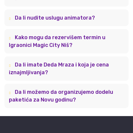
Da li nudite uslugu animatora?
Kako mogu da rezervišem termin u
Igraonici Magic City Niš?
Da li imate Deda Mraza i koja je cena
iznajmljivanja?
Da li možemo da organizujemo dodelu
paketića za Novu godinu?