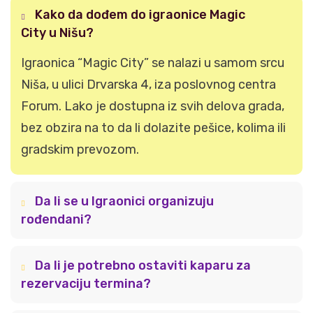
Kako da dođem do igraonice Magic
City u Nišu?
Igraonica “Magic City” se nalazi u samom srcu
Niša, u ulici Drvarska 4, iza poslovnog centra
Forum. Lako je dostupna iz svih delova grada,
bez obzira na to da li dolazite pešice, kolima ili
gradskim prevozom.
Da li se u Igraonici organizuju
rođendani?
Da li je potrebno ostaviti kaparu za
rezervaciju termina?