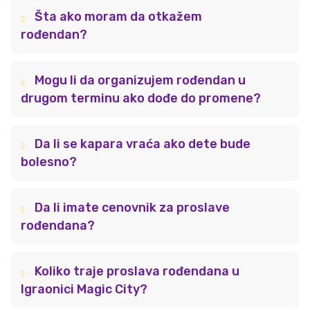
Šta ako moram da otkažem
rođendan?
Mogu li da organizujem rođendan u
drugom terminu ako dođe do promene?
Da li se kapara vraća ako dete bude
bolesno?
Da li imate cenovnik za proslave
rođendana?
Koliko traje proslava rođendana u
Igraonici Magic City?